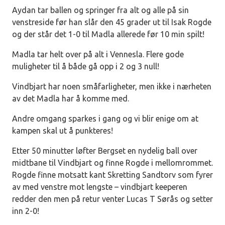
Aydan tar ballen og springer fra alt og alle på sin
venstreside før han slår den 45 grader ut til Isak Rogde
og der står det 1-0 til Madla allerede før 10 min spilt!
Madla tar helt over på alt i Vennesla. Flere gode
muligheter til å både gå opp i 2 og 3 null!
Vindbjart har noen småfarligheter, men ikke i nærheten
av det Madla har å komme med.
Andre omgang sparkes i gang og vi blir enige om at
kampen skal ut å punkteres!
Etter 50 minutter løfter Bergset en nydelig ball over
midtbane til Vindbjart og finne Rogde i mellomrommet.
Rogde finne motsatt kant Skretting Sandtorv som fyrer
av med venstre mot lengste – vindbjart keeperen
redder den men på retur venter Lucas T Sørås og setter
inn 2-0!