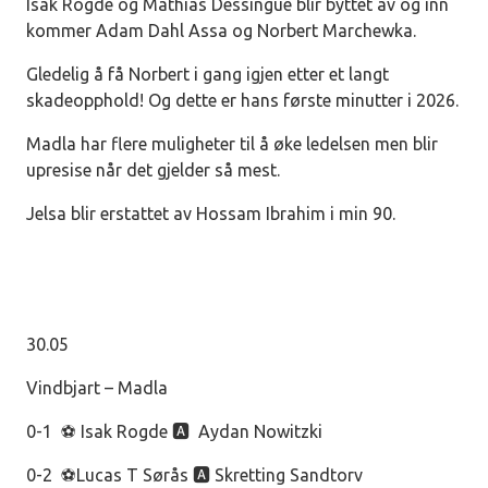
Isak Rogde og Mathias Dessingue blir byttet av og inn
kommer Adam Dahl Assa og Norbert Marchewka.
Gledelig å få Norbert i gang igjen etter et langt
skadeopphold! Og dette er hans første minutter i 2026.
Madla har flere muligheter til å øke ledelsen men blir
upresise når det gjelder så mest.
Jelsa blir erstattet av Hossam Ibrahim i min 90.
30.05
Vindbjart – Madla
0-1 ⚽ Isak Rogde 🅰️ Aydan Nowitzki
0-2 ⚽Lucas T Sørås 🅰️ Skretting Sandtorv