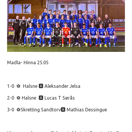
Madla- Hinna 25.05
1-0 ⚽ Halsne 🅰️ Aleksander Jelsa
2-0 ⚽ Halsne 🅰️ Lucas T Sørås
3-0 ⚽Skretting Sandtorv🅰️ Mathias Dessingue